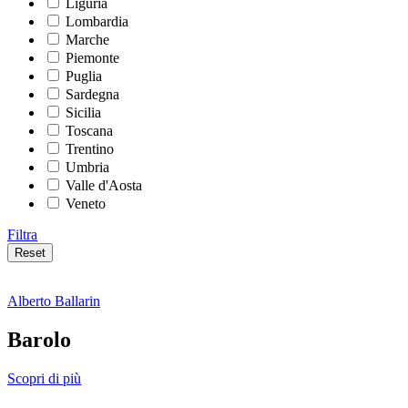
Liguria
Lombardia
Marche
Piemonte
Puglia
Sardegna
Sicilia
Toscana
Trentino
Umbria
Valle d'Aosta
Veneto
Filtra
Reset
Alberto Ballarin
Barolo
Scopri di più