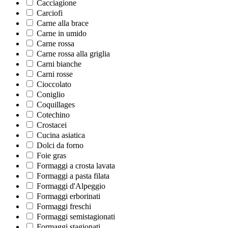
Cacciagione
Carciofi
Carne alla brace
Carne in umido
Carne rossa
Carne rossa alla griglia
Carni bianche
Carni rosse
Cioccolato
Coniglio
Coquillages
Cotechino
Crostacei
Cucina asiatica
Dolci da forno
Foie gras
Formaggi a crosta lavata
Formaggi a pasta filata
Formaggi d'Alpeggio
Formaggi erborinati
Formaggi freschi
Formaggi semistagionati
Formaggi stagionati