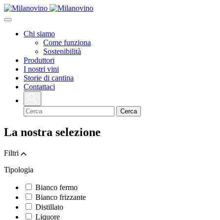
Chi siamo
Come funziona
Sostenibilità
Produttori
I nostri vini
Storie di cantina
Contattaci
La nostra
selezione
Filtri
Tipologia
Bianco fermo
Bianco frizzante
Distillato
Liquore