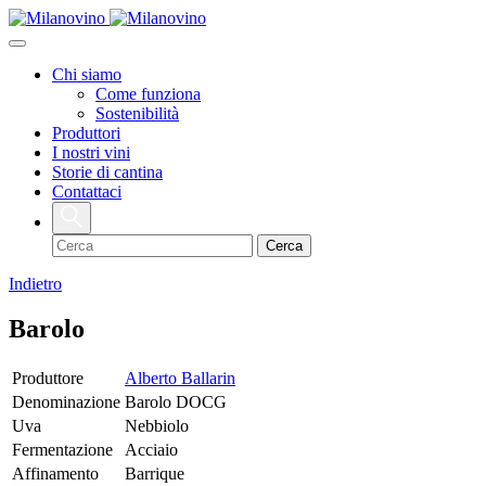
Chi siamo
Come funziona
Sostenibilità
Produttori
I nostri vini
Storie di cantina
Contattaci
Indietro
Barolo
Produttore
Alberto Ballarin
Denominazione
Barolo DOCG
Uva
Nebbiolo
Fermentazione
Acciaio
Affinamento
Barrique