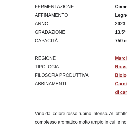
FERMENTAZIONE
Ceme
AFFINAMENTO
Legno
ANNO
2023
GRADAZIONE
13.5°
CAPACITÀ
750 m
REGIONE
Marc
TIPOLOGIA
Ross
FILOSOFIA PRODUTTIVA
Biolo
ABBINAMENTI
Carni
di ca
Vino dal colore rosso rubino intenso. All’olfatt
complesso aromatico molto ampio in cui le note