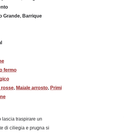
nto
 Grande, Barrique
l
he
o fermo
gico
 rosse
,
Maiale arrosto
,
Primi
rne
o lascia traspirare un
 di ciliegia e prugna si