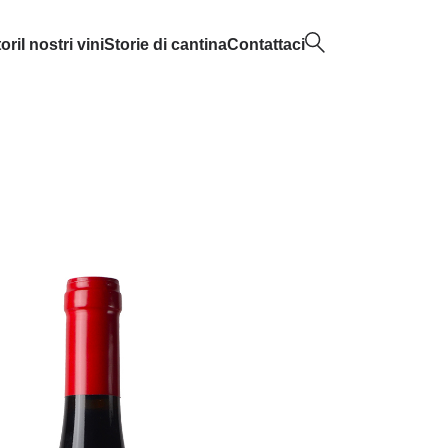
ori
I nostri vini
Storie di cantina
Contattaci